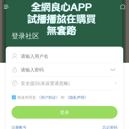


登录社区



安全提问(未设置请忽略)


阅读并同意
《用户协议》
和
《隐私声明》

登录
注册帐号
忘记密码