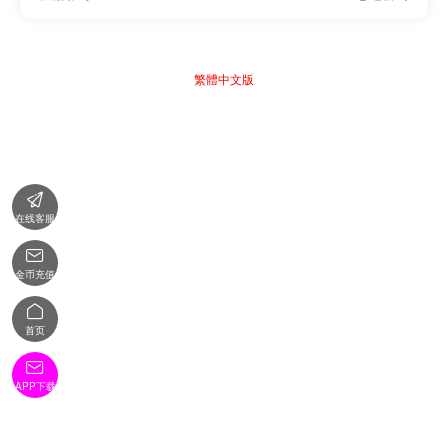
繁體中文版

在线客服

金币充值

首页

APP下载