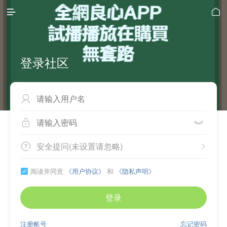


登录社区



安全提问(未设置请忽略)


阅读并同意
《用户协议》
和
《隐私声明》

登录
注册帐号
忘记密码