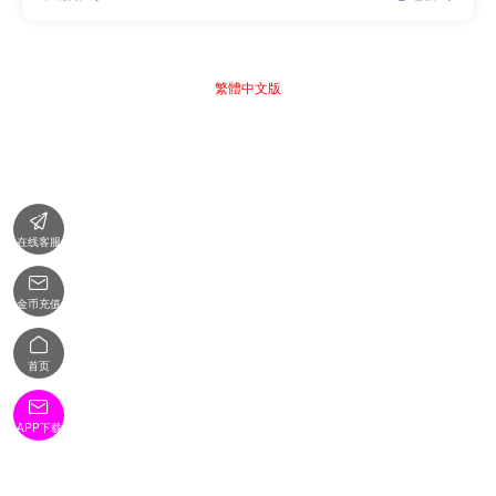
繁體中文版

在线客服

金币充值

首页

APP下载