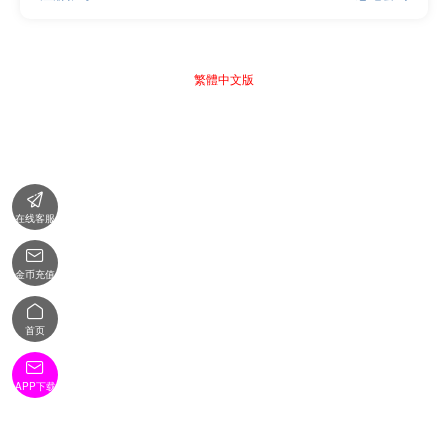
繁體中文版

在线客服

金币充值

首页

APP下载