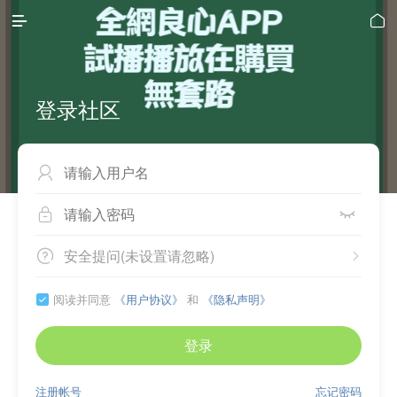


登录社区



安全提问(未设置请忽略)


阅读并同意
《用户协议》
和
《隐私声明》

登录
注册帐号
忘记密码