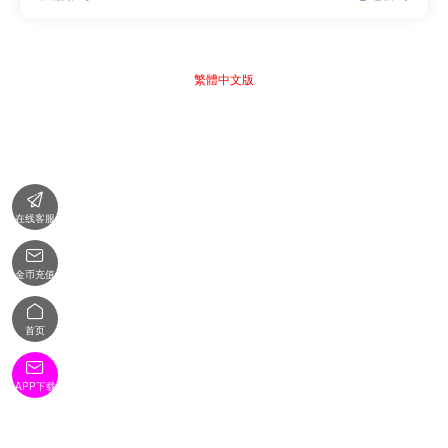
繁體中文版

在线客服

金币充值

首页

APP下载