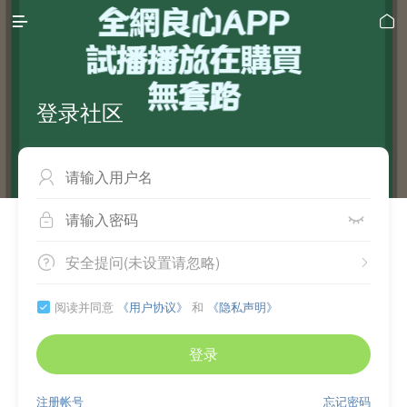


登录社区



安全提问(未设置请忽略)


阅读并同意
《用户协议》
和
《隐私声明》

登录
注册帐号
忘记密码