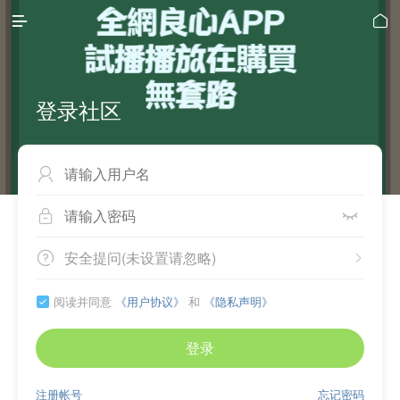


登录社区



安全提问(未设置请忽略)


阅读并同意
《用户协议》
和
《隐私声明》

登录
注册帐号
忘记密码