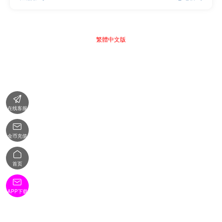
繁體中文版

在线客服

金币充值

首页

APP下载