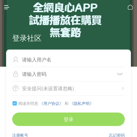


登录社区



安全提问(未设置请忽略)


阅读并同意
《用户协议》
和
《隐私声明》

登录
注册帐号
忘记密码