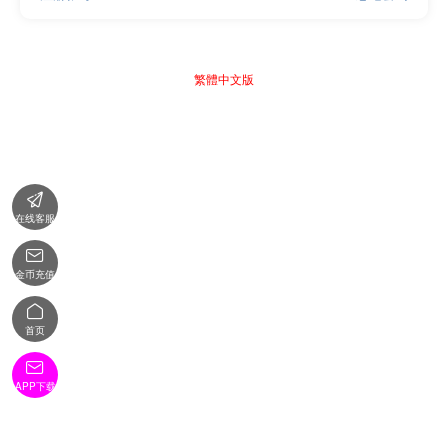
繁體中文版

在线客服

金币充值

首页

APP下载