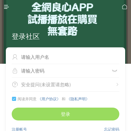


登录社区



安全提问(未设置请忽略)


阅读并同意
《用户协议》
和
《隐私声明》

登录
注册帐号
忘记密码