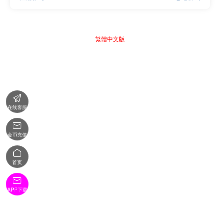
繁體中文版

在线客服

金币充值

首页

APP下载