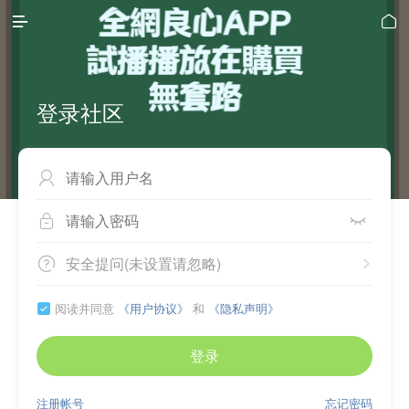


登录社区



安全提问(未设置请忽略)


阅读并同意
《用户协议》
和
《隐私声明》

登录
注册帐号
忘记密码