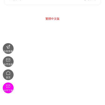
繁體中文版

在线客服

金币充值

首页

APP下载