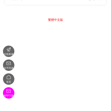
繁體中文版

在线客服

金币充值

首页

APP下载