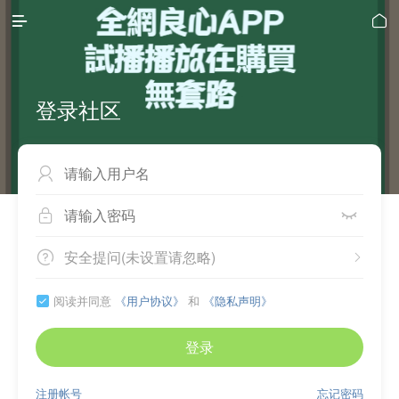


登录社区



安全提问(未设置请忽略)


阅读并同意
《用户协议》
和
《隐私声明》

登录
注册帐号
忘记密码