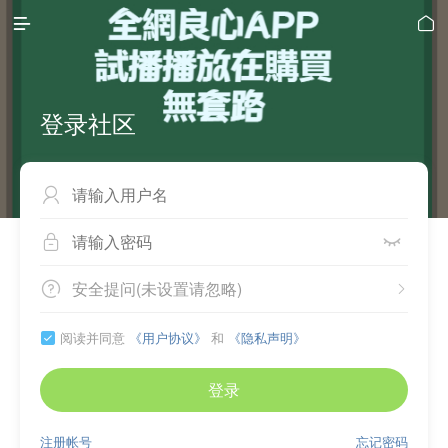


登录社区



安全提问(未设置请忽略)


阅读并同意
《用户协议》
和
《隐私声明》

登录
注册帐号
忘记密码