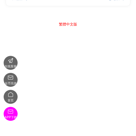
繁體中文版

在线客服

金币充值

首页

APP下载