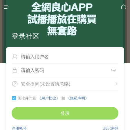


登录社区



安全提问(未设置请忽略)


阅读并同意
《用户协议》
和
《隐私声明》

登录
注册帐号
忘记密码