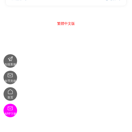
繁體中文版

在线客服

金币充值

首页

APP下载