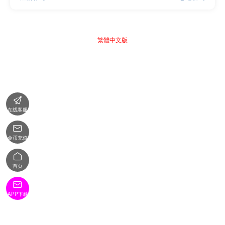
繁體中文版

在线客服

金币充值

首页

APP下载