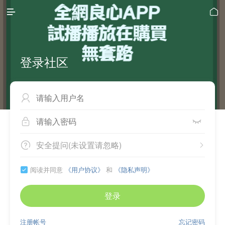


登录社区



安全提问(未设置请忽略)


阅读并同意
《用户协议》
和
《隐私声明》

登录
注册帐号
忘记密码