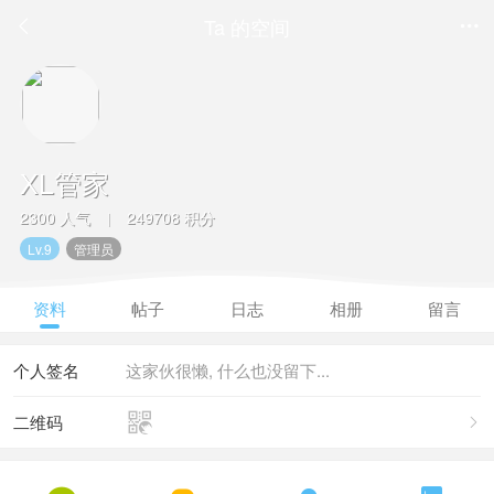
Ta 的空间


XL管家
2300 人气
249708 积分
|
Lv.9
管理员
资料
帖子
日志
相册
留言
个人签名
这家伙很懒, 什么也没留下...

二维码
