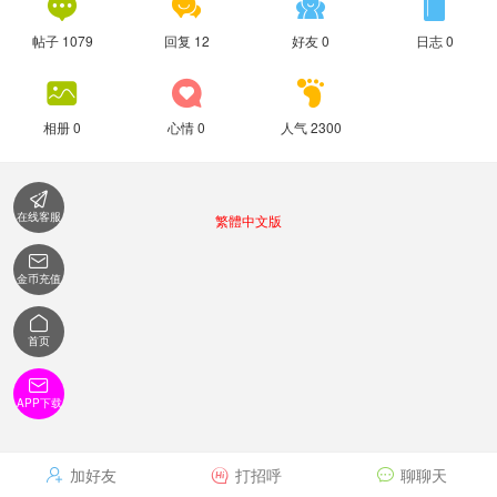




帖子 1079
回复 12
好友 0
日志 0



相册 0
心情 0
人气 2300

在线客服
繁體中文版

金币充值

首页

APP下载
加好友
打招呼
聊聊天


