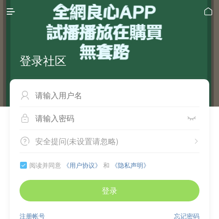


登录社区



安全提问(未设置请忽略)


阅读并同意
《用户协议》
和
《隐私声明》

登录
注册帐号
忘记密码