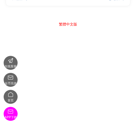
繁體中文版

在线客服

金币充值

首页

APP下载