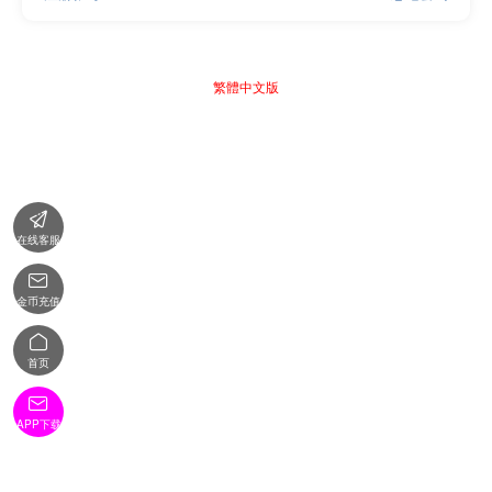
繁體中文版

在线客服

金币充值

首页

APP下载