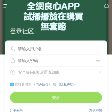


登录社区



安全提问(未设置请忽略)


阅读并同意
《用户协议》
和
《隐私声明》

登录
注册帐号
忘记密码