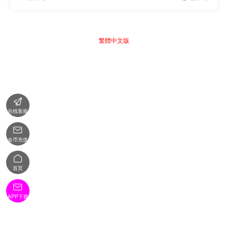
繁體中文版

在线客服

金币充值

首页

APP下载