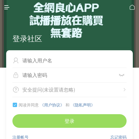


登录社区



安全提问(未设置请忽略)


阅读并同意
《用户协议》
和
《隐私声明》

登录
注册帐号
忘记密码