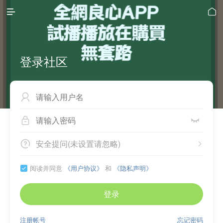


登录社区



安全提问(未设置请忽略)


阅读并同意
《用户协议》
和
《隐私声明》

登录
注册帐号
忘记密码