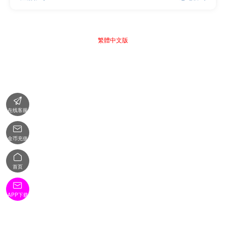
繁體中文版

在线客服

金币充值

首页

APP下载