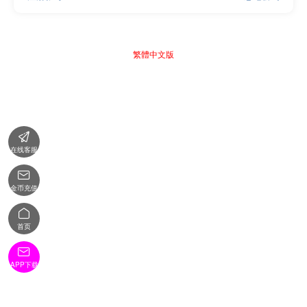
繁體中文版

在线客服

金币充值

首页

APP下载