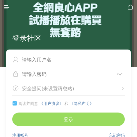


登录社区



安全提问(未设置请忽略)


阅读并同意
《用户协议》
和
《隐私声明》

登录
注册帐号
忘记密码