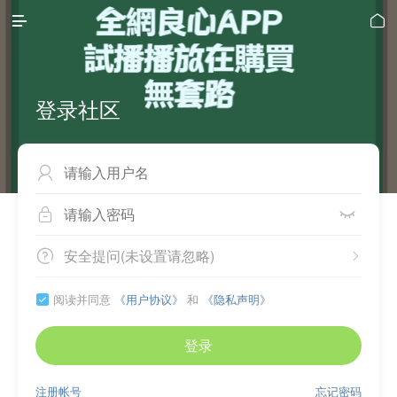


登录社区



安全提问(未设置请忽略)


阅读并同意
《用户协议》
和
《隐私声明》

登录
注册帐号
忘记密码