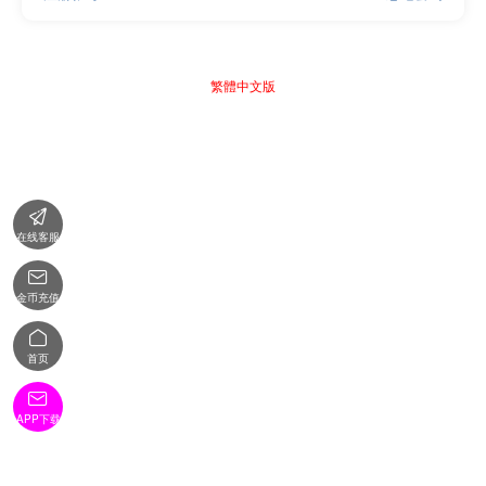
繁體中文版

在线客服

金币充值

首页

APP下载