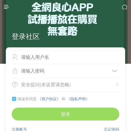


登录社区



安全提问(未设置请忽略)


阅读并同意
《用户协议》
和
《隐私声明》

登录
注册帐号
忘记密码