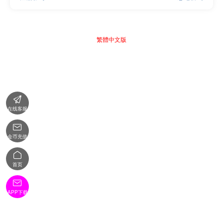
繁體中文版

在线客服

金币充值

首页

APP下载