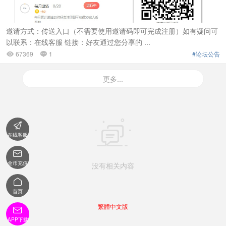
邀请方式：传送入口（不需要使用邀请码即可完成注册）如有疑问可
以联系：在线客服 链接：好友通过您分享的 ...
67369
1
#论坛公告


更多...


在线客服

金币充值
没有相关内容

首页
繁體中文版

APP下载