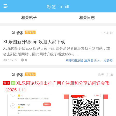
标签 : xl xlt

相关帖子
相关日志
XL管家
管理员
1 小时前
XL乐园新升级app 欢迎大家下载
XL乐园新升级app 欢迎大家下载 部分爱好者说经常找不到网站，或
者去到盗版网站，因此网站升级了播放app与 ...
10755
8
#测试播放区 注意看 新人一定要看


XL管家
管理员
昨天 13:18
XL乐园论坛推出推广用户注册和分享访问送金币
置顶
精
（2025.1.1）