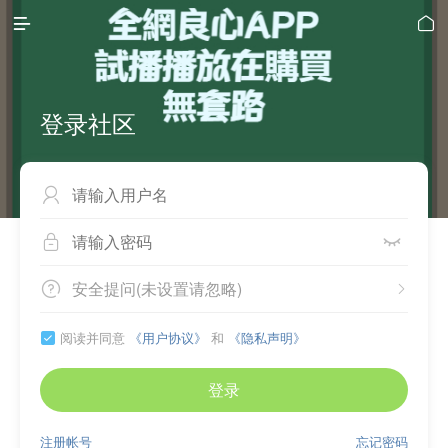


登录社区



安全提问(未设置请忽略)


阅读并同意
《用户协议》
和
《隐私声明》

登录
注册帐号
忘记密码