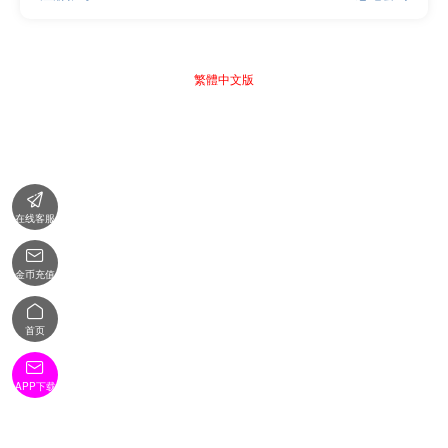
繁體中文版

在线客服

金币充值

首页

APP下载