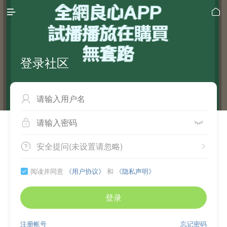


登录社区



安全提问(未设置请忽略)


阅读并同意
《用户协议》
和
《隐私声明》

登录
注册帐号
忘记密码