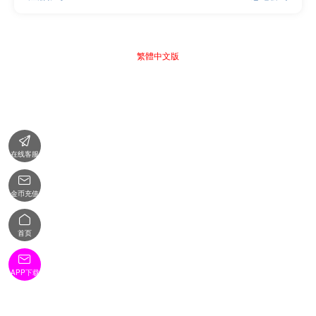
繁體中文版

在线客服

金币充值

首页

APP下载