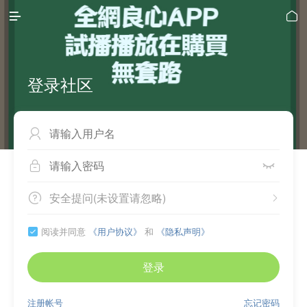


登录社区



安全提问(未设置请忽略)


阅读并同意
《用户协议》
和
《隐私声明》

登录
注册帐号
忘记密码