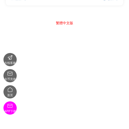
繁體中文版

在线客服

金币充值

首页

APP下载