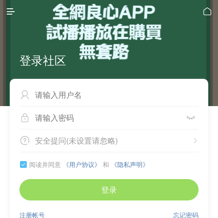


登录社区



安全提问(未设置请忽略)


阅读并同意
《用户协议》
和
《隐私声明》

登录
注册帐号
忘记密码