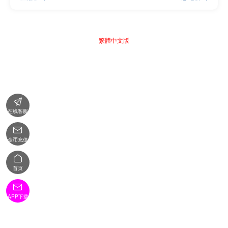
繁體中文版

在线客服

金币充值

首页

APP下载