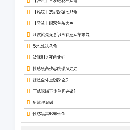
【雅泫】三双鞋花样踩龟
【雅泫】残忍跺碾七只龟
【雅泫】踩双龟杀大鱼
漆皮靴先无意识再有意踩苹果螺
残忍处决乌龟
被踩到爽死的龙虾
性感黑高残忍跳碾踩娃娃
裸足全体重碾踩全身
匡威踩踹下体单脚尖碾轧
短靴踩泥鳅
性感黑高碾碎金鱼