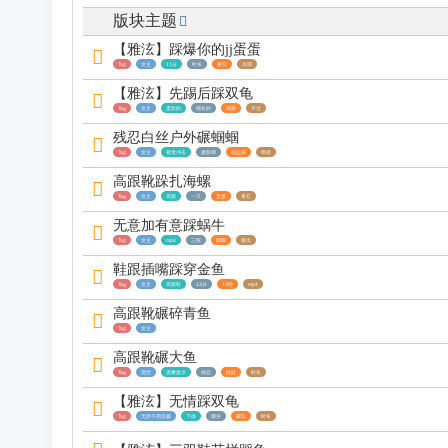
版块主题
区
【雅泫】踩爆你的jj蛋蛋
Tag
女主
11分
时长
将它
后期
【雅泫】先踢后踩双龟
Tag
女主
柔软的
细长的
高跟
不过
残忍白丝户外碾蝈蝈
Tag
女主
视觉冲击
摄影师
站起来
彻底
高跟靴跺扎海螺
Tag
女主
高跟
一只
直接
将它
无意加有意踩蜗牛
Tag
女主
mp4
三双
脚跟
喷出
鞋跟插嘴踩穿金鱼
Tag
女主
高跟鞋
13分
19秒
mp4
高跟靴碾碎青鱼
Tag
女主
高跟靴碾大鱼
Tag
黑丝
温馨提示
残忍
娃娃
时长
【雅泫】无情踩双龟
Tag
无所不用其极
下体
脚尖
碾轧
时长