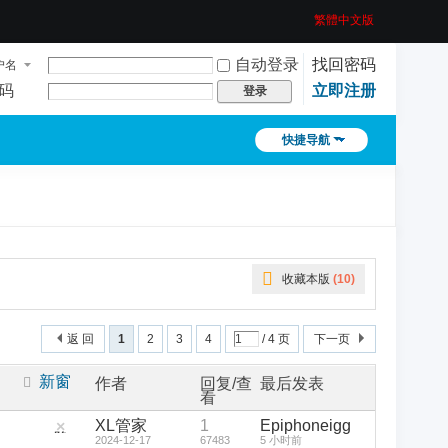
繁體中文版
自动登录
找回密码
户名
码
立即注册
登录
快捷导航
收藏本版
(
10
)
返 回
1
2
3
4
/ 4 页
下一页
新窗
作者
回复/查
最后发表
看
XL管家
1
Epiphoneigg
隐
2024-12-17
67483
5 小时前