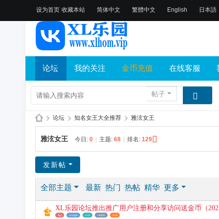
设为首页
收藏本站
简体中文
繁體中文
English
日本語
论坛
我的关注
金币充值
在线客服
帖子
»
论坛
›
知名女王大全推荐
›
雅泫女王
X
雅泫女王
今日:
0
|
主题:
68
|
排名:
129
L
乐
发新帖
园
全部主题
最新
热门
热帖
精华
更多
论
坛
XL乐园论坛推出推广用户注册和分享访问送金币（2025.
社
Tag
xl eagle
xl xll
xlll游戏
xl xlt